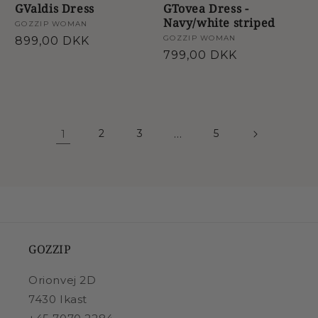
GValdis Dress
GTovea Dress -
Navy/white striped
Forhandler:
GOZZIP WOMAN
Forhandler:
GOZZIP WOMAN
Normalpris
899,00 DKK
Normalpris
799,00 DKK
1
2
3
…
5
GOZZIP
Orionvej 2D
7430 Ikast