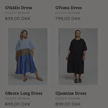
GValdis Dress
GViona Dress
Forhandler:
GOZZIP WOMAN
Forhandler:
GOZZIP WOMAN
Normalpris
899,00 DKK
Normalpris
799,00 DKK
GBente Long Dress
GJasmine Dress
Forhandler:
GOZZIP WOMAN
Forhandler:
GOZZIP WOMAN
Normalpris
899,00 DKK
Normalpris
899,00 DKK