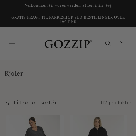
Gå til
Velkommen til vores verden af feminint tøj
indhold
GRATIS FRAGT TIL PAKKESHOP VED BESTILLINGER OVER
499 DKK
Indkøbskurv
K
Kjoler
o
l
l
e
Filtrer og sortér
117 produkter
k
t
i
o
n