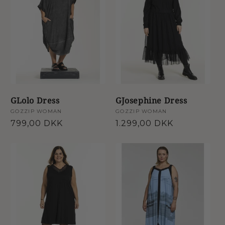
:
GLolo Dress
GJosephine Dress
Forhandler:
GOZZIP WOMAN
Forhandler:
GOZZIP WOMAN
Normalpris
799,00 DKK
Normalpris
1.299,00 DKK