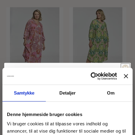
Spil & vind!
Føler du dig heldig idag?
GAlice Dress
GAlice Dress
Samtykke
Detaljer
Om
Forhandler:
GOZZIP WOMAN
Forhandler:
GOZZIP WOMAN
Normalpris
799,00 DKK
Normalpris
799,00 DKK
-5% Rabat
Fri fragt
Denne hjemmeside bruger cookies
-15% Rabat
-10% Rabat
Vi bruger cookies til at tilpasse vores indhold og
annoncer, til at vise dig funktioner til sociale medier og til