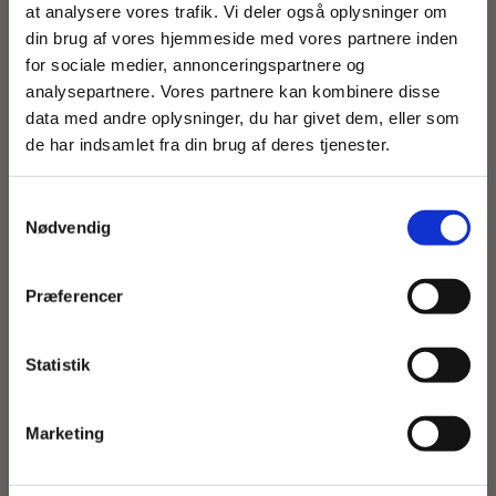
at analysere vores trafik. Vi deler også oplysninger om
-5% Rabat
Fri Fragt
din brug af vores hjemmeside med vores partnere inden
for sociale medier, annonceringspartnere og
-5% Rabat
analysepartnere. Vores partnere kan kombinere disse
Fri Fragt
data med andre oplysninger, du har givet dem, eller som
-10% Rabat
-15% Rabat
de har indsamlet fra din brug af deres tjenester.
-5% Rabat
Fri fragt
Samtykkevalg
GNellie Denim Dress
GAnja Dress
Nødvendig
Forhandler:
GOZZIP WOMAN
Forhandler:
GOZZIP WOMAN
Normalpris
899,00 DKK
Normalpris
899,00 DKK
Præferencer
Bliv en del af VIP klubben og tag et
spil!
Statistik
Tilmeld din email for at få chancen til at vinde en præmie og
tilmelde dig vores VIP-klub
Name
Marketing
Email