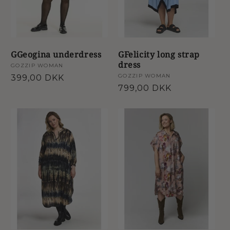
GGeogina underdress
GFelicity long strap
dress
Forhandler:
GOZZIP WOMAN
Forhandler:
GOZZIP WOMAN
Normalpris
399,00 DKK
Normalpris
799,00 DKK