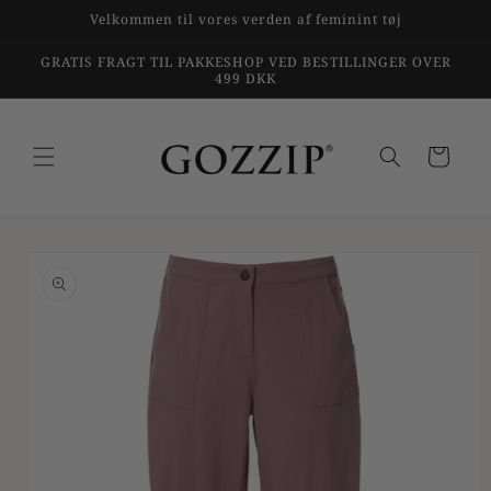
Gå til
Velkommen til vores verden af feminint tøj
indhold
GRATIS FRAGT TIL PAKKESHOP VED BESTILLINGER OVER
499 DKK
Indkøbskurv
til
duktoplysninger