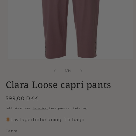
Åbn
mediet
1
af
1
/
14
i
modus
Clara Loose capri pants
Normalpris
599,00 DKK
Inklusiv moms.
Levering
beregnes ved betaling.
Lav lagerbeholdning: 1 tilbage
Farve