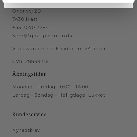
Sandgaard AS. Du vil kun modtage e-mails om GOSSIPs sortiment.
Orionvej 2D
7430 Ikast
+45 7070 2284
Send@gozzipwoman.dk
Vi besvarer e-mails inden for 24 timer
CVR: 28859716
Åbningstider
Mandag - Fredag: 10:00 - 14:00
Lørdag - Søndag - Helligdage: Lukket
Kundeservice
Nyhedsbrev