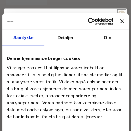
Reducer
Øg
antallet
antallet
for
for
Spil & vind!
Clara
Clara
Læg i indkøbskurv
Føler du dig heldig idag?
Loose
Loose
capri
capri
pants
pants
Samtykke
Detaljer
Om
-5% Rabat
Fri fragt
Denne hjemmeside bruger cookies
-15% Rabat
-10% Rabat
Vi bruger cookies til at tilpasse vores indhold og
Size guide
annoncer, til at vise dig funktioner til sociale medier og til
at analysere vores trafik. Vi deler også oplysninger om
-5% Rabat
Fri Fragt
din brug af vores hjemmeside med vores partnere inden
for sociale medier, annonceringspartnere og
Casual pants in solid colour in high quality viscose
-5% Rabat
analysepartnere. Vores partnere kan kombinere disse
Fri Fragt
mix. Loose slightly tapered fit in Capri length.
data med andre oplysninger, du har givet dem, eller som
Elastic waistband in the back, zipper and button
-10% Rabat
-15% Rabat
de har indsamlet fra din brug af deres tjenester.
closure in the front. Generous attached pockets in
-5% Rabat
Fri fragt
the front and back. Decorative buttons on the