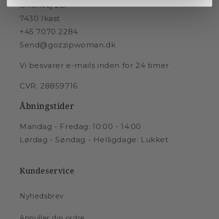
Orionvej 2D
7430 Ikast
+45 7070 2284
Send@gozzipwoman.dk
Vi besvarer e-mails inden for 24 timer
CVR: 28859716
Åbningstider
Mandag - Fredag: 10:00 - 14:00
Lørdag - Søndag - Helligdage: Lukket
Kundeservice
Nyhedsbrev
Annuller din ordre