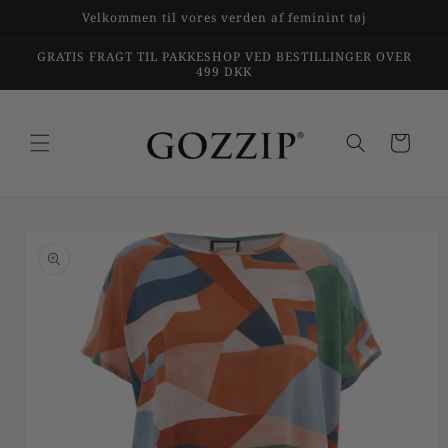
Gå til
Velkommen til vores verden af feminint tøj
indhold
GRATIS FRAGT TIL PAKKESHOP VED BESTILLINGER OVER
499 DKK
Indkøbskurv
til
duktoplysninger