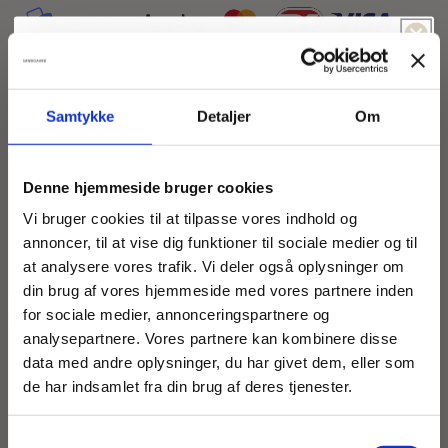
Spil & vind!
Føler du dig heldig idag?
Samtykke
Detaljer
Om
Size guide
-5% Rabat
Fri fragt
Denne hjemmeside bruger cookies
Sød bluse i 100% viskose kvalitet med farverigt,
-15% Rabat
-10% Rabat
Vi bruger cookies til at tilpasse vores indhold og
abstrakt kantet print. Simpelt design med O-
annoncer, til at vise dig funktioner til sociale medier og til
halsudskæring og drop-shoulder ærmer. Blusen er
at analysere vores trafik. Vi deler også oplysninger om
-5% Rabat
Fri Fragt
flot A-formet og med dekorativ split-læg i ryggen.
din brug af vores hjemmeside med vores partnere inden
for sociale medier, annonceringspartnere og
Denne model er str. M
-5% Rabat
analysepartnere. Vores partnere kan kombinere disse
Fri Fragt
data med andre oplysninger, du har givet dem, eller som
-10% Rabat
-15% Rabat
Mål for str. M:
de har indsamlet fra din brug af deres tjenester.
-5% Rabat
Halv bryst: 70 cm
Fri fragt
Længde: 75 cm
Samtykkevalg