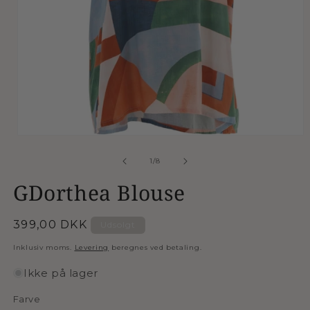
Åbn
mediet
1
af
1
/
8
i
modus
GDorthea Blouse
Normalpris
399,00 DKK
Udsolgt
Inklusiv moms.
Levering
beregnes ved betaling.
Ikke på lager
Farve