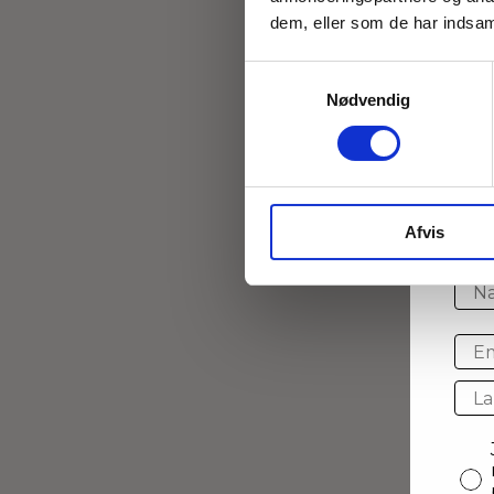
dem, eller som de har indsaml
Samtykkevalg
Nødvendig
Bl
Ti
Afvis
Na
Ema
cou
con