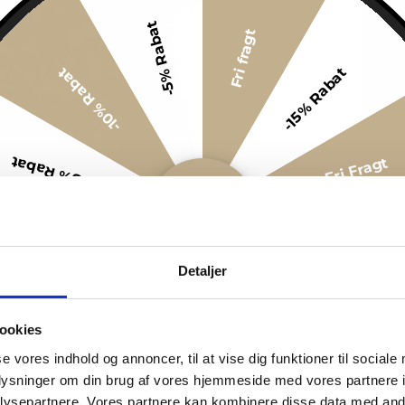
-5% Rabat
Fri fragt
-15% Rabat
-10% Rabat
-5% Rabat
Fri Fragt
-5% Rabat
Fri Fragt
Detaljer
-10% Rabat
-15% Rabat
ookies
-5% Rabat
Fri fragt
se vores indhold og annoncer, til at vise dig funktioner til sociale
oplysninger om din brug af vores hjemmeside med vores partnere i
ysepartnere. Vores partnere kan kombinere disse data med andr