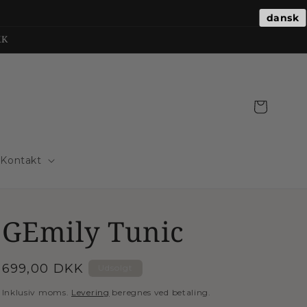
dansk
KK
Indkøbskurv
Kontakt
GEmily Tunic
Normalpris
699,00 DKK
Udsolgt
Inklusiv moms.
Levering
beregnes ved betaling.