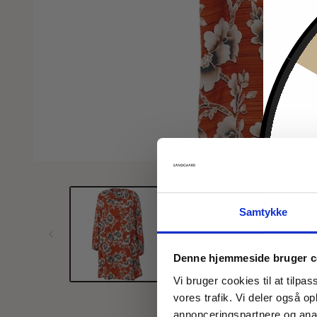
Åbn
mediet
1
i
modus
Samtykke
Denne hjemmeside bruger c
Vi bruger cookies til at tilpas
vores trafik. Vi deler også 
annonceringspartnere og anal