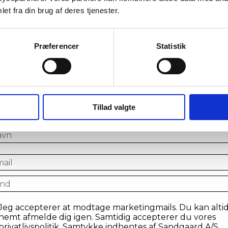
et fra din brug af deres tjenester.
Præferencer
Statistik
iv en del af VIP klubben og tag
spil!
lmeld din email for at få chancen til at vinde en præmie
Tillad valgte
tilmelde dig vores VIP-klub
me
il
ntry
sent
Jeg accepterer at modtage marketingmails. Du kan alti
nemt afmelde dig igen. Samtidig accepterer du vores
privatlivspolitik. Samtykke indhentes af Sandgaard A/S.