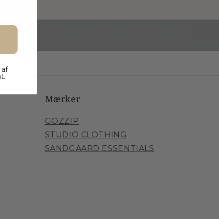
 af
t.
Mærker
GOZZIP
STUDIO CLOTHING
SANDGAARD ESSENTIALS