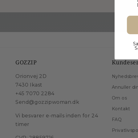
Sa
S
GOZZIP
Kundeser
Orionvej 2D
Nyhedsbre
7430 Ikast
Annuller di
+45 7070 2284
Om os
Send@gozzipwoman.dk
Kontakt
Vi besvarer e-mails inden for 24
FAQ
timer
Privatlivspo
CVR: 28859716