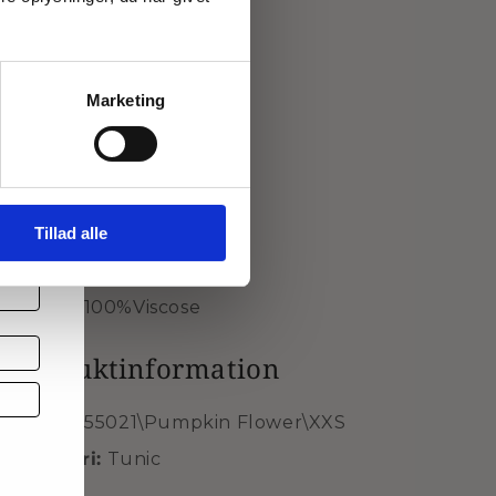
bagpå.
Denne model er str. M
Marketing
 et
Mål for str. M:
Halv bryst: 64 cm
Længde: 93 cm
 og
Tillad alle
Brand: Gozzip Woman
Style nr.: G255021
Kvalitet: 100%Viscose
Produktinformation
SKU
G255021\Pumpkin Flower\XXS
d
Kategori:
Tunic