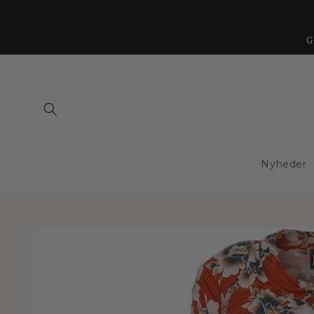
Gå til
indhold
G
Nyheder
Gå til
produktoplysninger