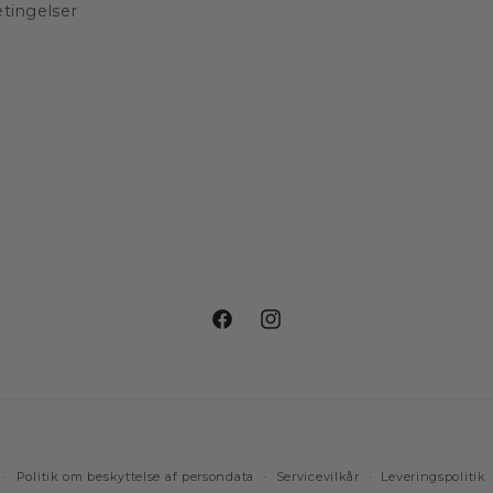
etingelser
Facebook
Instagram
Betalingsmetoder
Politik om beskyttelse af persondata
Servicevilkår
Leveringspolitik