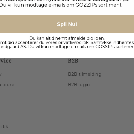
Du vil kun modtage e-mails om GOZZIPs sortiment.
Spil Nu!
Du kan altid nemt afmelde dig igen.
mtidig accepterer du vores
privatlivspolitik
. Samtykke indhentes
andgaard AS. Du vil kun modtage e-mails om GOSSIPs sortimen
vice
B2B
v
B2B tilmelding
n ordre
B2B login
litik