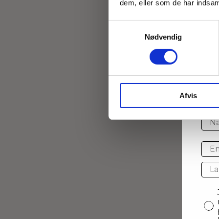
dem, eller som de har indsaml
Samtykkevalg
Nødvendig
Bl
Ti
Afvis
Na
Ema
cou
con