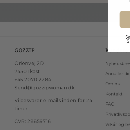
Sa
S
GOZZIP
Kundeser
Orionvej 2D
Nyhedsbre
7430 Ikast
Annuller di
+45 7070 2284
Om os
Send@gozzipwoman.dk
Kontakt
Vi besvarer e-mails inden for 24
FAQ
timer
Privatlivspo
CVR: 28859716
Vilkår og b