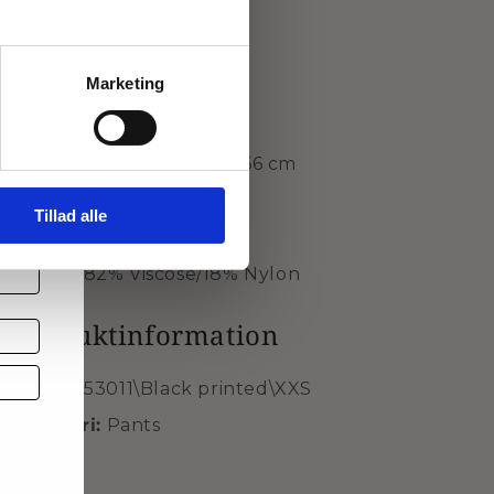
Denne model er str. M
Marketing
Mål for str. M:
 et
Halv talje: 44 cm
Indvendig skridtlængde: 66 cm
Brand: Gozzip Woman
 og
Tillad alle
Style nr.: G253011
Kvalitet: 82% Viscose/18% Nylon
Produktinformation
SKU
G253011\Black printed\XXS
Kategori:
Pants
d