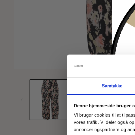
Åbn
mediet
1
i
Samtykke
modus
Denne hjemmeside bruger c
Vi bruger cookies til at tilpas
vores trafik. Vi deler også 
annonceringspartnere og anal