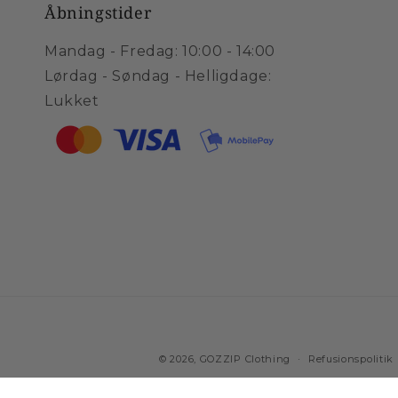
Åbningstider
Mandag - Fredag: 10:00 - 14:00
Lørdag - Søndag - Helligdage:
Lukket
© 2026,
GOZZIP Clothing
Refusionspolitik