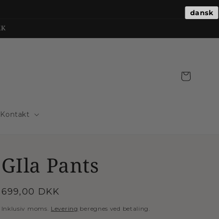
dansk
KK
Indkøbskurv
Kontakt
GIla Pants
Normalpris
699,00 DKK
Inklusiv moms.
Levering
beregnes ved betaling.