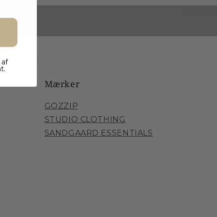
 af
t.
Mærker
GOZZIP
STUDIO CLOTHING
SANDGAARD ESSENTIALS