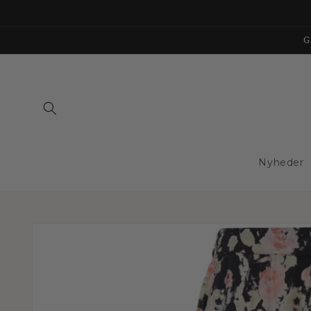
Gå til
indhold
G
Nyheder
Gå til
produktoplysninger