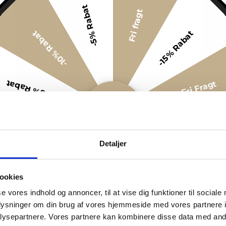
-5% Rabat
Fri fragt
-15% Rabat
-10% Rabat
-5% Rabat
Fri Fragt
-5% Rabat
Fri Fragt
Detaljer
-10% Rabat
-15% Rabat
ookies
-5% Rabat
Fri fragt
se vores indhold og annoncer, til at vise dig funktioner til sociale
oplysninger om din brug af vores hjemmeside med vores partnere i
ysepartnere. Vores partnere kan kombinere disse data med andr