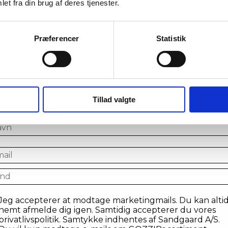
et fra din brug af deres tjenester.
Præferencer
Statistik
iv en del af VIP klubben og tag
spil!
lmeld din email for at få chancen til at vinde en præmie
Tillad valgte
tilmelde dig vores VIP-klub
me
il
ntry
sent
Jeg accepterer at modtage marketingmails. Du kan alti
nemt afmelde dig igen. Samtidig accepterer du vores
privatlivspolitik. Samtykke indhentes af Sandgaard A/S.