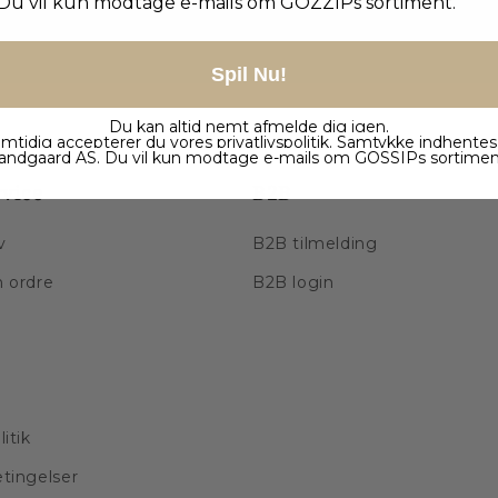
Du vil kun modtage e-mails om GOZZIPs sortiment.
Spil Nu!
Du kan altid nemt afmelde dig igen.
mtidig accepterer du vores
privatlivspolitik
. Samtykke indhentes
andgaard AS. Du vil kun modtage e-mails om GOSSIPs sortimen
vice
B2B
v
B2B tilmelding
n ordre
B2B login
litik
etingelser