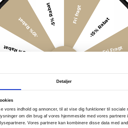
-5% Rabat
Fri fragt
-15% Rabat
-10% Rabat
-5% Rabat
Fri Fragt
-5% Rabat
Fri Fragt
Detaljer
-10% Rabat
-15% Rabat
ookies
-5% Rabat
Fri fragt
se vores indhold og annoncer, til at vise dig funktioner til sociale
oplysninger om din brug af vores hjemmeside med vores partnere i
ysepartnere. Vores partnere kan kombinere disse data med andr