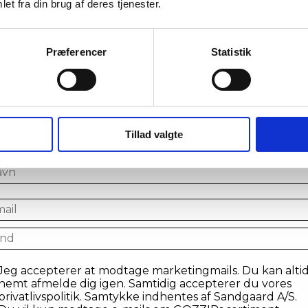
et fra din brug af deres tjenester.
Præferencer
Statistik
iv en del af VIP klubben og tag
spil!
lmeld din email for at få chancen til at vinde en præmie
Tillad valgte
tilmelde dig vores VIP-klub
me
il
ntry
sent
Jeg accepterer at modtage marketingmails. Du kan alti
nemt afmelde dig igen. Samtidig accepterer du vores
privatlivspolitik. Samtykke indhentes af Sandgaard A/S.