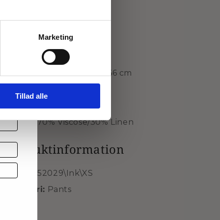
Denne model er str. M
Marketing
Mål for str. M:
 et
Halv talje: 44 cm
Indvendig skridtlængde: 66 cm
Brand: Gozzip Woman
 og
Tillad alle
Style nr.: G252029
Kvalitet: 70% Viscose/30% Linen
Produktinformation
SKU
G252029\Ink\XS
Kategori:
Pants
d