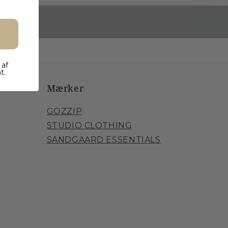
 af
t.
Mærker
GOZZIP
STUDIO CLOTHING
SANDGAARD ESSENTIALS