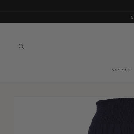
Gå til
indhold
G
Nyheder
Gå til
produktoplysninger