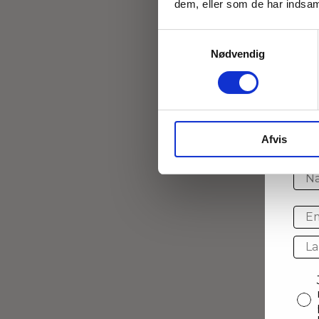
dem, eller som de har indsaml
Samtykkevalg
Nødvendig
Bl
Ti
Afvis
Na
Ema
cou
con