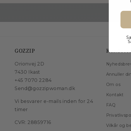
Sa
S
GOZZIP
Kundeser
Orionvej 2D
Nyhedsbre
7430 Ikast
Annuller di
+45 7070 2284
Om os
Send@gozzipwoman.dk
Kontakt
Vi besvarer e-mails inden for 24
FAQ
timer
Privatlivspo
CVR: 28859716
Vilkår og b