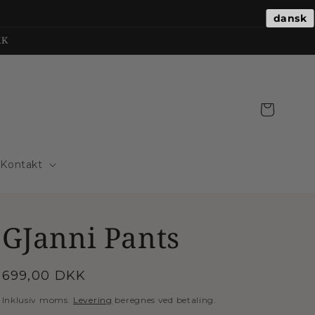
dansk
KK
Indkøbskurv
Kontakt
GJanni Pants
Normalpris
699,00 DKK
Inklusiv moms.
Levering
beregnes ved betaling.