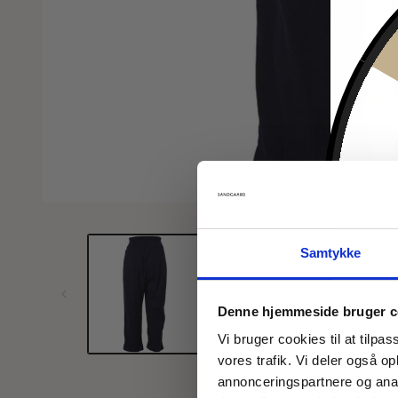
Åbn
mediet
1
i
Samtykke
modus
Denne hjemmeside bruger c
Vi bruger cookies til at tilpas
vores trafik. Vi deler også 
annonceringspartnere og anal