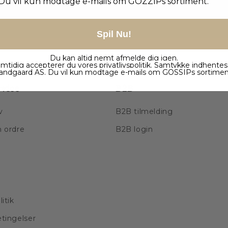
Du vil kun modtage e-mails om GOZZIPs sortiment.
Spil Nu!
Du kan altid nemt afmelde dig igen.
mtidig accepterer du vores
privatlivspolitik
. Samtykke indhentes
andgaard AS. Du vil kun modtage e-mails om GOSSIPs sortimen
vice
B2B
v
B2B tilmelding
n ordre
B2B login
litik
etingelser