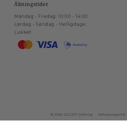
Åbningstider
Mandag - Fredag: 10:00 - 14:00
Lørdag - Søndag - Helligdage:
Lukket
© 2026,
GOZZIP Clothing
Refusionspolitik