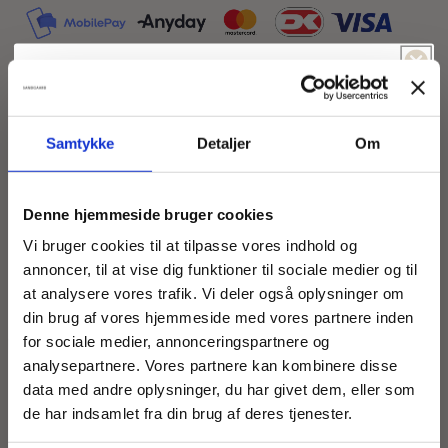
Spil & vind!
Føler du dig heldig idag?
Size guide
Samtykke
Detaljer
Om
Fed, ensfarvet tunika med nederste front-del af
-5% Rabat
Fri fragt
Denne hjemmeside bruger cookies
viskose-polyester print i olivenfarve med sorte
-15% Rabat
-10% Rabat
Vi bruger cookies til at tilpasse vores indhold og
plamager. Stylen er med O-halsudskæring, lange
annoncer, til at vise dig funktioner til sociale medier og til
ærmer og justerbar snøre i taljen. Dekorativ split-
at analysere vores trafik. Vi deler også oplysninger om
-5% Rabat
Fri Fragt
læg i ryggen og med lommer.
din brug af vores hjemmeside med vores partnere inden
for sociale medier, annonceringspartnere og
Denne model er str. M
-5% Rabat
analysepartnere. Vores partnere kan kombinere disse
Fri Fragt
data med andre oplysninger, du har givet dem, eller som
-10% Rabat
-15% Rabat
Mål for str. M:
de har indsamlet fra din brug af deres tjenester.
Halv bryst: 64 cm