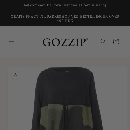
Gå til
Velkommen til vores verden af feminint tøj
indhold
GRATIS FRAGT TIL PAKKESHOP VED BESTILLINGER OVER
499 DKK
Indkøbskurv
til
duktoplysninger