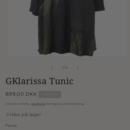
Åbn
mediet
1
af
1
/
15
i
modus
GKlarissa Tunic
Normalpris
899,00 DKK
Udsolgt
Inklusiv moms.
Levering
beregnes ved betaling.
Ikke på lager
Farve