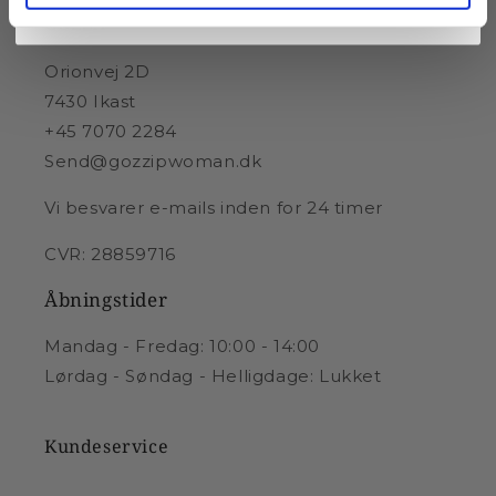
Samtidig accepterer du vores
privatlivspolitik
. Samtykke indhentes af
Sandgaard AS. Du vil kun modtage e-mails om GOSSIPs sortiment.
GOZZIP
Orionvej 2D
7430 Ikast
+45 7070 2284
Send@gozzipwoman.dk
Vi besvarer e-mails inden for 24 timer
CVR: 28859716
Åbningstider
Mandag - Fredag: 10:00 - 14:00
Lørdag - Søndag - Helligdage: Lukket
Kundeservice