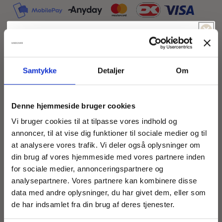
Spil & vind!
Føler du dig heldig idag?
Size guide
Samtykke
Detaljer
Om
Flot bluse i viskose-nylon mix, lavet i to forskellige
-5% Rabat
Fri fragt
Denne hjemmeside bruger cookies
farver. Stylen er med åben kinakrave med
-15% Rabat
-10% Rabat
Vi bruger cookies til at tilpasse vores indhold og
tilhørende V-udskæring. Lange ærmer med
annoncer, til at vise dig funktioner til sociale medier og til
manchetter af dobbelt elastik og kort flæsekant.
at analysere vores trafik. Vi deler også oplysninger om
-5% Rabat
Fri Fragt
Dekorative læg på hver side af halsudskæringen,
din brug af vores hjemmeside med vores partnere inden
der matcher læg på ryggen.
for sociale medier, annonceringspartnere og
-5% Rabat
analysepartnere. Vores partnere kan kombinere disse
Fri Fragt
Denne model er str. M
data med andre oplysninger, du har givet dem, eller som
-10% Rabat
-15% Rabat
de har indsamlet fra din brug af deres tjenester.
Mål for str. M: