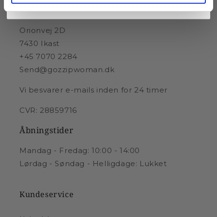
Samtidig accepterer du vores
privatlivspolitik
. Samtykke indhentes af
Sandgaard AS. Du vil kun modtage e-mails om GOSSIPs sortiment.
GOZZIP
Orionvej 2D
7430 Ikast
+45 7070 2284
Send@gozzipwoman.dk
Vi besvarer e-mails inden for 24 timer
CVR: 28859716
Åbningstider
Mandag - Fredag: 10:00 - 14:00
Lørdag - Søndag - Helligdage: Lukket
Kundeservice