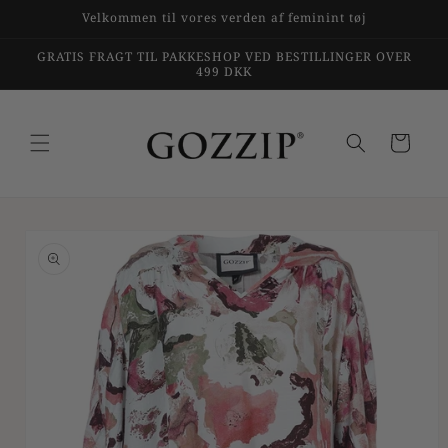
Gå til
Velkommen til vores verden af feminint tøj
indhold
GRATIS FRAGT TIL PAKKESHOP VED BESTILLINGER OVER
499 DKK
Indkøbskurv
til
duktoplysninger