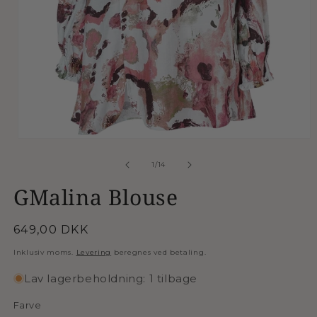
Åbn
mediet
1
af
1
/
14
i
modus
GMalina Blouse
Normalpris
649,00 DKK
Inklusiv moms.
Levering
beregnes ved betaling.
Lav lagerbeholdning: 1 tilbage
Farve