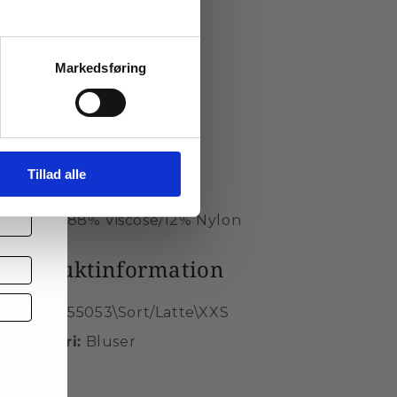
Denne model er str. M
Markedsføring
Mål for str. M:
 et
Halv bryst: 64 cm
Længde: 72 cm
Mærke: Gozzip Woman
 og
Tillad alle
Style nr.: G255053
Kvalitet: 88% Viscose/12% Nylon
Produktinformation
SKU
G255053\Sort/Latte\XXS
Kategori:
Bluser
d