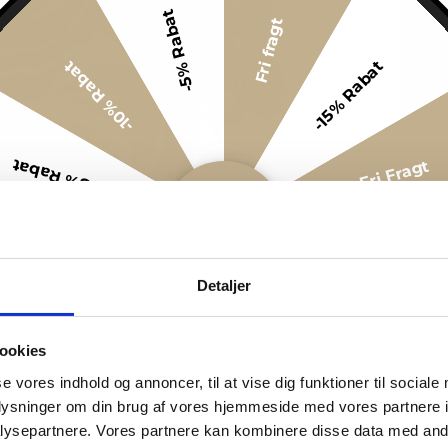
-5% Rabat
Fri fragt
-15% Rabat
-10% Rabat
-5% Rabat
Fri Fragt
-5% Rabat
Fri Fragt
Detaljer
-10% Rabat
-15% Rabat
ookies
-5% Rabat
Fri fragt
se vores indhold og annoncer, til at vise dig funktioner til sociale
oplysninger om din brug af vores hjemmeside med vores partnere i
ysepartnere. Vores partnere kan kombinere disse data med andr