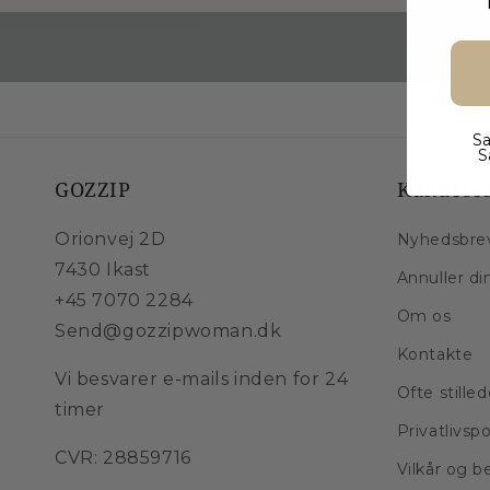
Sa
S
GOZZIP
Kundeser
Orionvej 2D
Nyhedsbre
7430 Ikast
Annuller di
+45 7070 2284
Om os
Send@gozzipwoman.dk
Kontakte
Vi besvarer e-mails inden for 24
Ofte stille
timer
Privatlivspo
CVR: 28859716
Vilkår og b