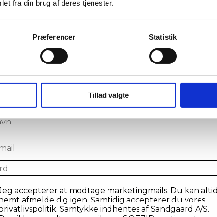
et fra din brug af deres tjenester.
Præferencer
Statistik
iv en del af VIP klubben og tag
spil!
lmeld din email for at få chancen til at vinde en præmie
Tillad valgte
tilmelde dig vores VIP-klub
n
il
tykke
Jeg accepterer at modtage marketingmails. Du kan alti
nemt afmelde dig igen. Samtidig accepterer du vores
privatlivspolitik. Samtykke indhentes af Sandgaard A/S.