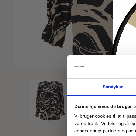
Åbn
mediet
1
i
Samtykke
modus
Denne hjemmeside bruger c
Vi bruger cookies til at tilpas
vores trafik. Vi deler også 
annonceringspartnere og anal