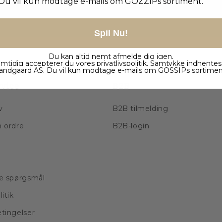
Du vil kun modtage e-mails om GOZZIPs sortiment.
Spil Nu!
Du kan altid nemt afmelde dig igen.
mtidig accepterer du vores
privatlivspolitik
. Samtykke indhentes
andgaard AS. Du vil kun modtage e-mails om GOSSIPs sortimen
vice
B2B
v
B2B tilmelding
n ordre
B2B-login
de spørgsmål
litik
etingelser