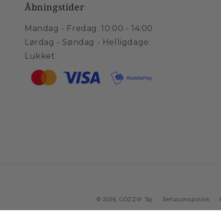
Åbningstider
Mandag - Fredag: 10:00 - 14:00
Lørdag - Søndag - Helligdage:
Lukket
© 2026,
GOZZIP Tøj
Refusionspolitik