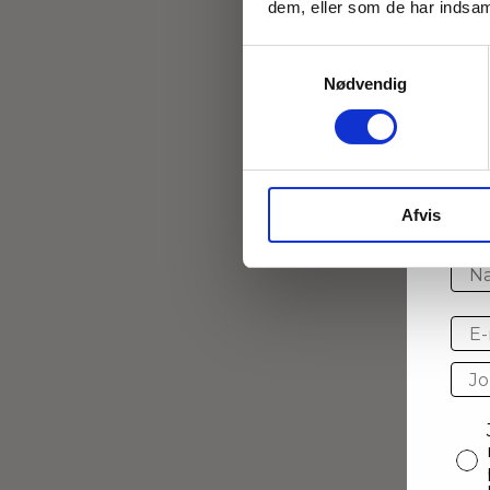
dem, eller som de har indsaml
Samtykkevalg
Nødvendig
Bl
Ti
Afvis
Nav
E-ma
land
sam