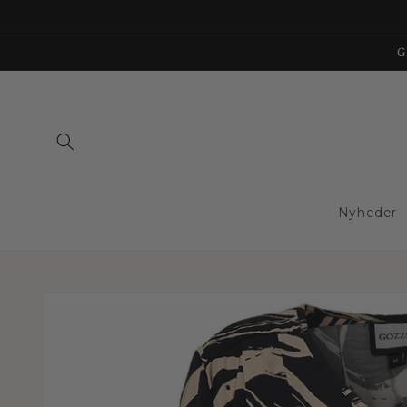
Gå til
indhold
G
Nyheder
Gå til
produktoplysninger