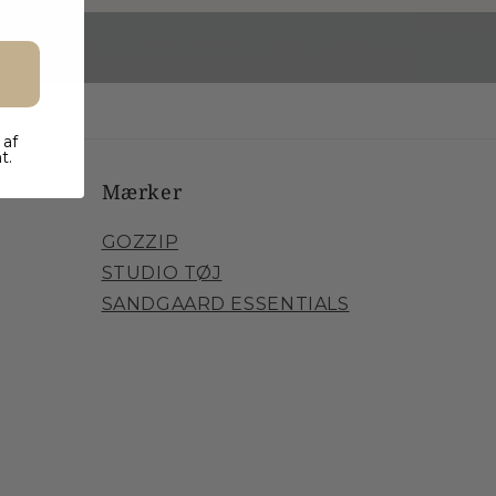
 af
t.
Mærker
GOZZIP
STUDIO TØJ
SANDGAARD ​​ESSENTIALS