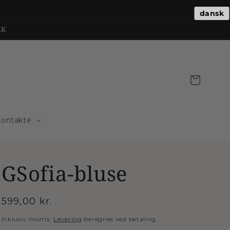
dansk
KK
Indkøbskurv
Kontakte
GSofia-bluse
Normalpris
599,00 kr.
Inklusiv moms.
Levering
beregnes ved betaling.