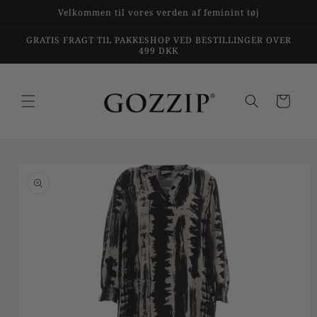
Gå til
Velkommen til vores verden af feminint tøj
indhold
GRATIS FRAGT TIL PAKKESHOP VED BESTILLINGER OVER
499 DKK
Indkøbskurv
til
duktoplysninger