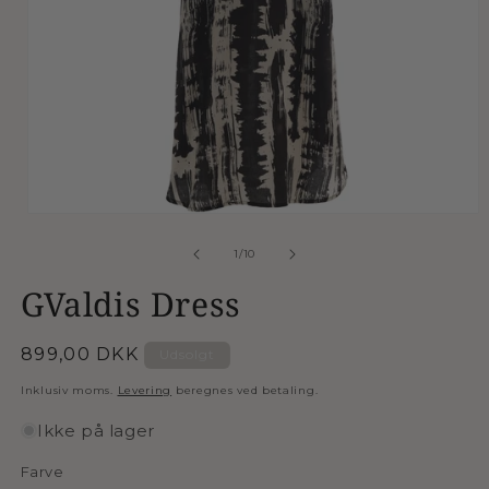
Åbn
mediet
1
af
1
/
10
i
modus
GValdis Dress
Normalpris
899,00 DKK
Udsolgt
Inklusiv moms.
Levering
beregnes ved betaling.
Ikke på lager
Farve