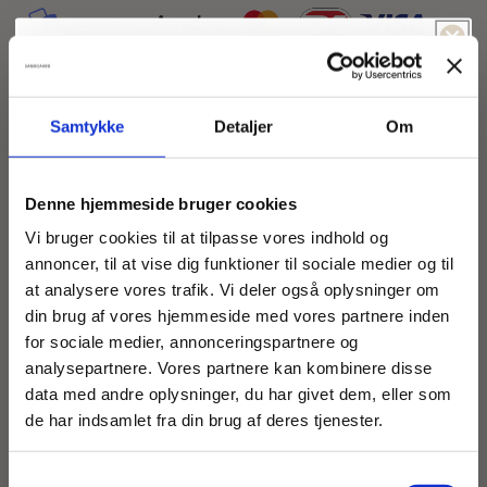
Spil & vind!
Føler du dig heldig idag?
Samtykke
Detaljer
Om
Size guide
-5% Rabat
Fri fragt
Denne hjemmeside bruger cookies
Flot viskose-nylon kjole med abstrakt sort-hvidt
-15% Rabat
-10% Rabat
Vi bruger cookies til at tilpasse vores indhold og
print. Kjolen er med sidelommer, lange ærmer og
annoncer, til at vise dig funktioner til sociale medier og til
dybt V-cut ved halsudskæring. Bundsøm er rundet
at analysere vores trafik. Vi deler også oplysninger om
-5% Rabat
Fri Fragt
og lidt kortere i siderne.
din brug af vores hjemmeside med vores partnere inden
for sociale medier, annonceringspartnere og
Denne model er str. M
-5% Rabat
analysepartnere. Vores partnere kan kombinere disse
Fri Fragt
data med andre oplysninger, du har givet dem, eller som
-10% Rabat
-15% Rabat
Mål for str. M:
de har indsamlet fra din brug af deres tjenester.
-5% Rabat
Halv bryst: 65 cm
Fri fragt
Længde: 122 cm
Samtykkevalg