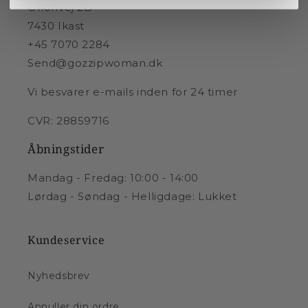
Orionvej 2D
7430 Ikast
+45 7070 2284
Send@gozzipwoman.dk
Vi besvarer e-mails inden for 24 timer
CVR: 28859716
Åbningstider
Mandag - Fredag: 10:00 - 14:00
Lørdag - Søndag - Helligdage: Lukket
Kundeservice
Nyhedsbrev
Annuller din ordre